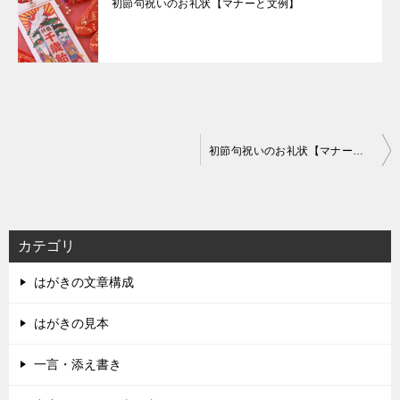
初節句祝いのお礼状【マナーと文例】
投
初節句祝いのお礼状【マナーと文例】
稿
ナ
ビ
カテゴリ
ゲ
はがきの文章構成
ー
シ
はがきの見本
ョ
一言・添え書き
ン