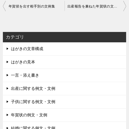
投
年賀状を出す相手別の文例集
出産報告を兼ねた年賀状の文例集
稿
ナ
ビ
カテゴリ
ゲ
はがきの文章構成
ー
シ
はがきの見本
ョ
一言・添え書き
ン
出産に関する例文・文例
子供に関する例文・文例
年賀状の例文・文例
結婚に関する例文・文例