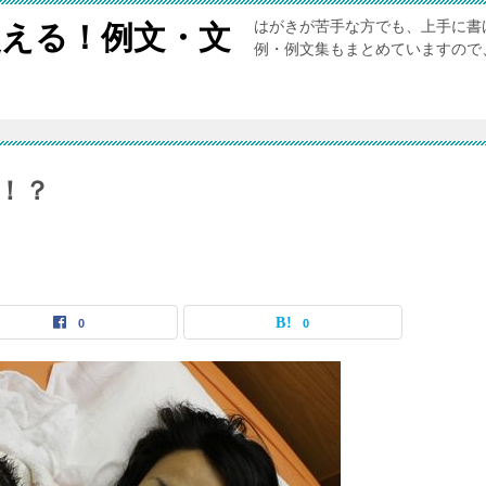
はがきが苦手な方でも、上手に書
える！例文・文
例・例文集もまとめていますので
！？
0
0